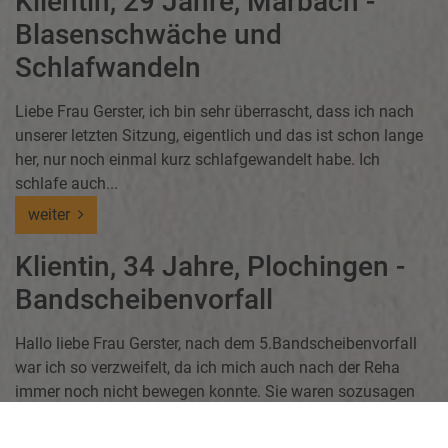
Klientin, 29 Jahre, Marbach -
Blasenschwäche und
Schlafwandeln
Liebe Frau Gerster, ich bin sehr überrascht, dass ich nach
unserer letzten Sitzung, eigentlich und das ist schon lange
her, nur noch einmal kurz schlafgewandelt habe. Ich
schlafe auch...
weiter
Klientin, 34 Jahre, Plochingen -
Bandscheibenvorfall
Hallo liebe Frau Gerster, nach dem 5.Bandscheibenvorfall
war ich so verzweifelt, da ich mich auch nach der Reha
immer noch nicht bewegen konnte. Sie waren sozusagen
meine letzte Hoffnung, als ich...
weiter