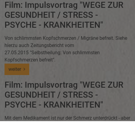
Film: Impulsvortrag "WEGE ZUR
GESUNDHEIT / STRESS -
PSYCHE - KRANKHEITEN"
Von schlimmsten Kopfschmerzen / Migräne befreit. Siehe
hierzu auch Zeitungsbericht vom
27.05.2015 "Selbstheilung: Von schlimmsten
Kopfschmerzen befreit".
weiter
Film: Impulsvortrag "WEGE ZUR
GESUNDHEIT / STRESS -
PSYCHE - KRANKHEITEN"
Mit dem Medikament ist nur der Schmerz unterdrückt - aber
nicht die Ursache behoben.
weiter